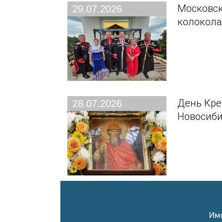
Московск
29.07.2026
колокола
День Кре
28.07.2026
Новосиби
Им