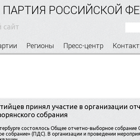
 ПАРТИЯ РОССИЙСКОЙ Ф
 сайт
артии
Регионы
Пресс-центр
Контак
тийцев принял участие в организации от
ворянского собрания
Петербурге состоялось Общее отчетно-выборное собрание
е собрание» (ПДС). В организации и проведении меропри
квашин.