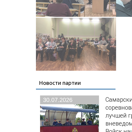
Новости партии
Самарски
30.07.2026
соревнов
лучшей г
вневедо
Войск на