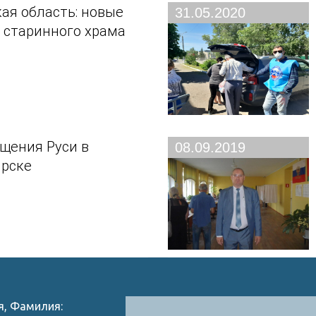
ая область: новые
31.05.2020
 старинного храма
щения Руси в
08.09.2019
рске
я, Фамилия: