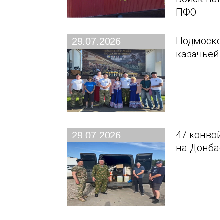
ПФО
Подмоско
29.07.2026
казачьей
47 конво
29.07.2026
на Донба