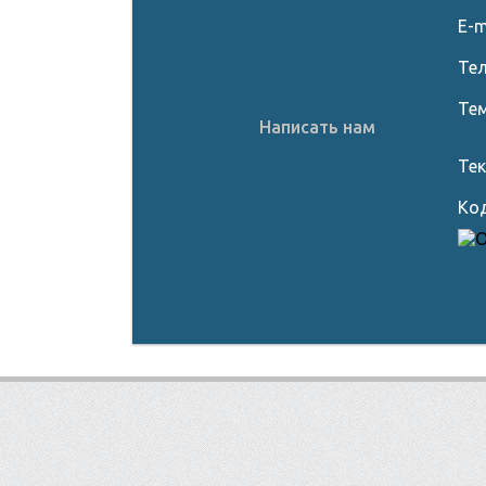
E-m
Те
Те
Написать нам
Тек
Код