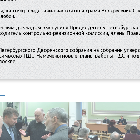
ия, партиец представил настоятеля храма Воскресения Сл
лебен.
четным докладом выступили Предводитель Петербургског
водитель контрольно-ревизионной комиссии, члены Прав
етербургского Дворянского собрания на собрании утвер
 символах ПДС. Намечены новые планы работы ПДС и по
Москве.