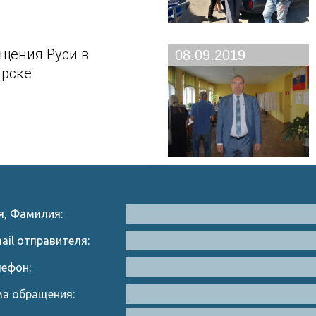
щения Руси в
08.09.2019
рске
я, Фамилия:
ail отправителя:
лефон:
ма обращения: