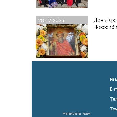
День Кре
28.07.2026
Новосиби
Им
E-m
Те
Те
Написать нам