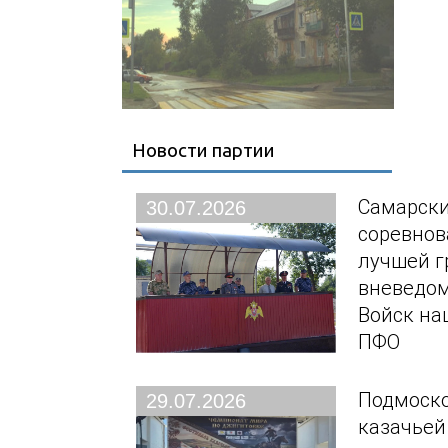
Новости партии
Самарски
30.07.2026
соревнов
лучшей г
вневедо
Войск на
ПФО
Подмоско
29.07.2026
казачьей