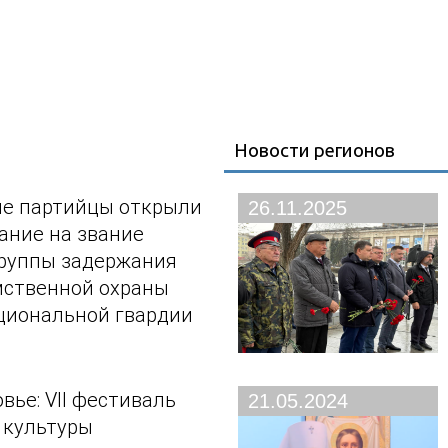
Новости регионов
е партийцы открыли
26.11.2025
ание на звание
руппы задержания
мственной охраны
циональной гвардии
вье: VII фестиваль
21.05.2024
 культуры