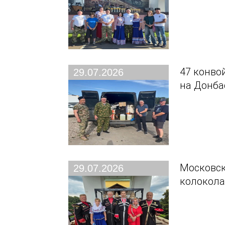
47 конво
29.07.2026
на Донба
Московск
29.07.2026
колокола