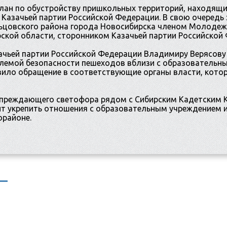
лан по обустройству пришкольных территорий, находящи
Казачьей партии Российской Федерации. В свою очередь з
ьцовского района города Новосибирска членом Молодеж
ской области, сторонником Казачьей партии Российско
ачьей партии Российской Федерации Владимиру Верясову
лемой безопасности пешеходов вблизи с образовательны
вило обращение в соответствующие органы власти, кото
упреждающего светофора рядом с Сибирским Кадетским 
ит укрепить отношения с образовательным учреждением и
орайоне.