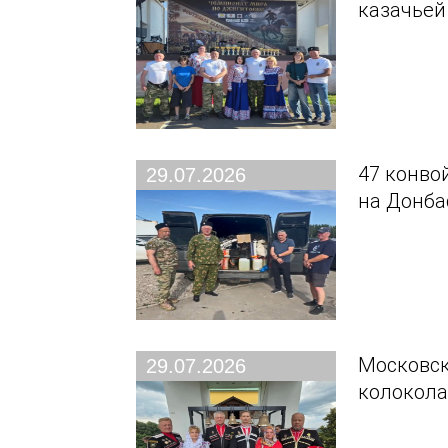
казачьей
47 конво
29.07.2026
на Донба
Московск
29.07.2026
колокола