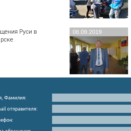
щения Руси в
08.09.2019
рске
я, Фамилия:
ail отправителя:
лефон:
ма обращения: