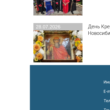
День Кре
28.07.2026
Новосиби
Им
E-m
Те
Те