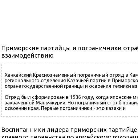
Приморские партийцы и пограничники отра
взаимодействию
Ханкайский Краснознаменный пограничный отряд в Ка
регионального отделения Казачьей партии в Приморско
охране государственной границы и освоения техники 
Отряд был сформирован в 1936 году, когда японские 
захваченной Маньчжурии. Но пограничный столб появил
освоении края. Первые пограничники - это казаки и
Воспитанники лидера приморских партийце
краевого первенства по армейскому рукопа