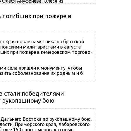
о Олеся Ануфриева. Олеся из
 погибших при пожаре в
о края возле памятника на братской
 японскими милитаристами в августе
бших при пожаре в кемеровском торгово-
и села пришли к монументу, чтобы
азить соболезнования их родным и б
в стали победителями
у рукопашному бою
 Дальнего Востока по рукопашному бою,
ласти, Приморского края, Хабаровского
 более 150 спортсменов, которые