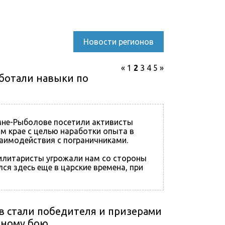
Новости регионов
«
1
2
3
4
5
»
ботали навыки по
мне-Рыболове посетили активисты
м крае с целью наработки опыта в
взаимодействия с пограничниками.
милитаристы угрожали нам со стороны
ся здесь еще в царские времена, при
в стали победителя и призерами
шному бою