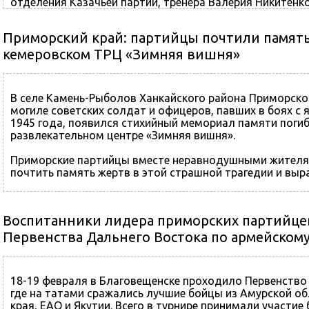
отделения Казачьей партии, тренера Валерия Никитенк
многодетной семьи
Приморский край: партийцы почтили память
кемеровском ТРЦ «Зимняя вишня»
В селе Камень-Рыболов Ханкайского района Приморског
могиле советских солдат и офицеров, павших в боях с
1945 года, появился стихийный мемориал памяти поги
развлекательном центре «Зимняя вишня».
Приморские партийцы вместе неравнодушными жителям
почтить память жертв в этой страшной трагедии и выр
Воспитанники лидера приморских партийце
Первенства Дальнего Востока по армейском
18-19 февраля в Благовещенске проходило Первенство
где на татами сражались лучшие бойцы из Амурской об
края, ЕАО и Якутии. Всего в турнире принимали участие