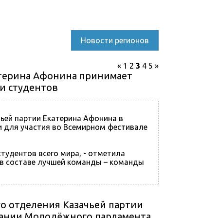
Новости регионов
«
1
2
3
4
5
»
атерина Афонина принимает
и студентов
ьей партии Екатерина Афонина в
и для участия во Всемирном фестивале
тудентов всего мира, - отметила
 в составе лучшей команды – команды
 проходит в России уже в т
го отделения Казачьей партии
дании Молодёжного парламента