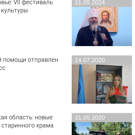
вье: VII фестиваль
21.05.2024
 культуры
й помощи отправлен
14.07.2020
сс
ая область: новые
31.05.2020
 старинного храма