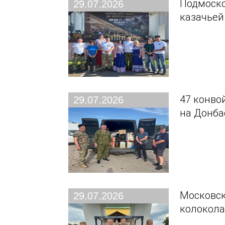
Подмоско
29.07.2026
казачьей
47 конво
29.07.2026
на Донба
Московск
29.07.2026
колокола