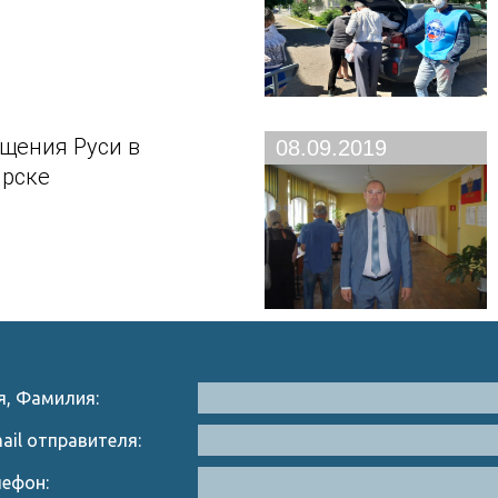
щения Руси в
08.09.2019
рске
я, Фамилия:
ail отправителя:
лефон: