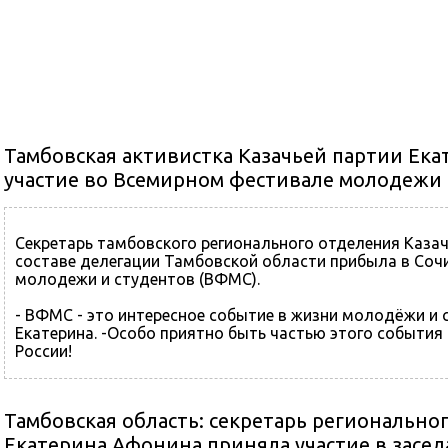
Тамбовская активистка Казачьей партии Ек
участие во Всемирном фестивале молодежи 
Секретарь тамбовского регионального отделения Казач
составе делегации Тамбовской области прибыла в Соч
молодежи и студентов (ВФМС).
- ВФМС - это интересное событие в жизни молодёжи и с
Екатерина. -Особо приятно быть частью этого события
России!
Напомним, Всемирный фестиваль молодежи и студентов
Тамбовская область: секретарь регионально
Екатерина Афонина приняла участие в засе