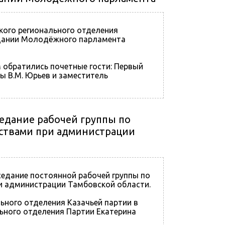
ского регионального отделения
едании Молодёжного парламента
обратились почетные гости: Первый
 В.М. Юрьев и заместитель
модействие с обществе
седание рабочей группы по
ествами при администрации
седание постоянной рабочей группы по
и администрации Тамбовской области.
ьного отделения Казачьей партии в
ьного отделения Партии Екатерина