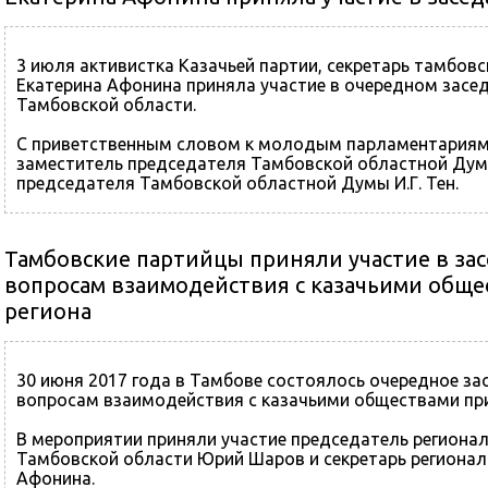
3 июля активистка Казачьей партии, секретарь тамбов
Екатерина Афонина приняла участие в очередном зас
Тамбовской области.
С приветственным словом к молодым парламентариям 
заместитель председателя Тамбовской областной Думы
председателя Тамбовской областной Думы И.Г. Тен.
На обсуждение был вынесен ряд социальных тем: взаи
Тамбовские партийцы приняли участие в за
вопросам взаимодействия с казачьими общ
региона
30 июня 2017 года в Тамбове состоялось очередное за
вопросам взаимодействия с казачьими обществами пр
В мероприятии приняли участие председатель регионал
Тамбовской области Юрий Шаров и секретарь регионал
Афонина.