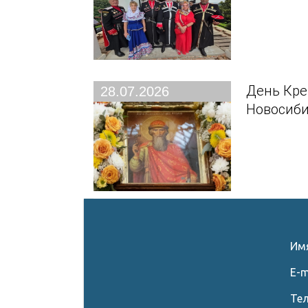
День Кре
28.07.2026
Новосиби
Им
E-m
Те