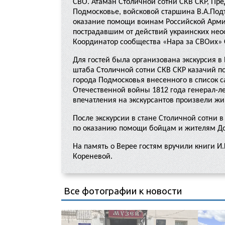
СВО. Атаман Столичной сотни СКВ СКР, Пр
Подмосковье, войсковой старшина В.А.Под
оказание помощи воинам Российской Арми
пострадавшим от действий украинских неоф
Координатор сообщества «Нара за СВОих»
Для гостей была организована экскурсия в
штаба Столичной сотни СКВ СКР казачий п
города Подмосковья внесенного в список с
Отечественной войны 1812 года генерал-л
впечатления на экскурсантов произвели жи
После экскурсии в стане Столичной сотни 
по оказанию помощи бойцам и жителям Дон
На память о Верее гостям вручили книги 
Кореневой.
Все фотографии к новости