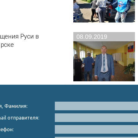
щения Руси в
08.09.2019
рске
я, Фамилия:
ail отправителя:
лефон: