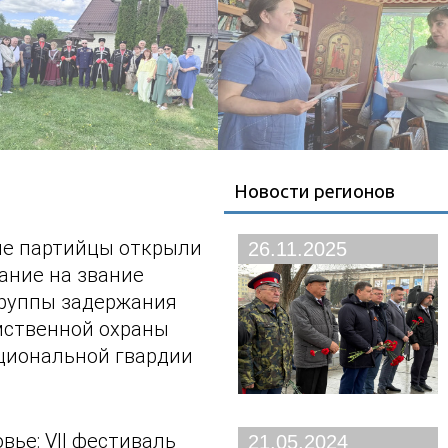
Новости регионов
е партийцы открыли
26.11.2025
ание на звание
руппы задержания
мственной охраны
циональной гвардии
вье: VII фестиваль
21.05.2024