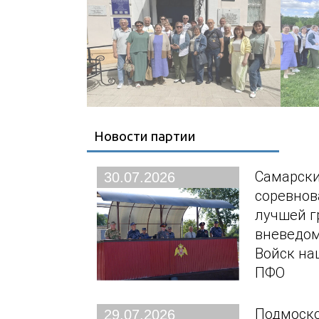
Новости партии
Самарски
30.07.2026
соревнов
лучшей г
вневедо
Войск на
ПФО
Подмоско
29.07.2026