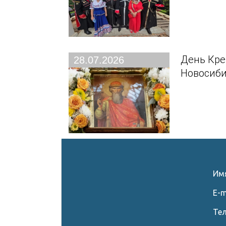
День Кре
28.07.2026
Новосиби
Им
E-m
Те