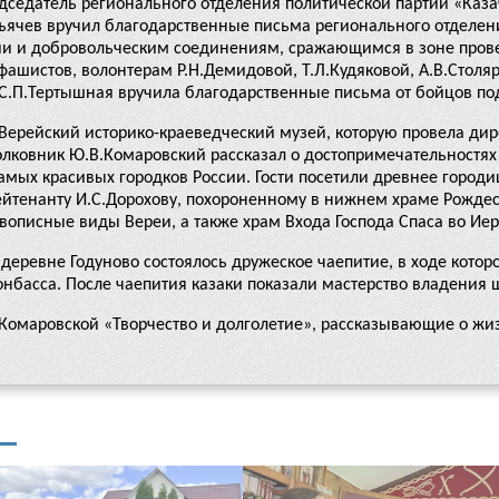
едседатель регионального отделения политической партии «Каз
ъячев вручил благодарственные письма регионального отделен
и и добровольческим соединениям, сражающимся в зоне прове
ашистов, волонтерам Р.Н.Демидовой, Т.Л.Кудяковой, А.В.Столяр
 С.П.Тертышная вручила благодарственные письма от бойцов п
 Верейский историко-краеведческий музей, которую провела дир
олковник Ю.В.Комаровский рассказал о достопримечательностях
амых красивых городков России. Гости посетили древнее городи
ейтенанту И.С.Дорохову, похороненному в нижнем храме Рожде
вописные виды Вереи, а также храм Входа Господа Спаса во Ие
в деревне Годуново состоялось дружеское чаепитие, в ходе кот
басса. После чаепития казаки показали мастерство владения 
И.Комаровской «Творчество и долголетие», рассказывающие о 