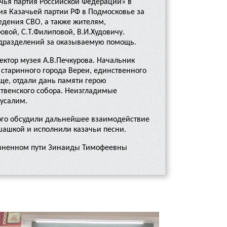
ачья партия Российской Федерации» в
ия Казачьей партии РФ в Подмосковье за
дения СВО, а также жителям,
овой, С.Т.Филиповой, В.И.Худовичу.
одразделений за оказываемую помощь.
ектор музея А.В.Печкурова. Начальник
 старинного города Вереи, единственного
ще, отдали дань памяти герою
ственского собора. Неизгладимые
русалим.
орого обсудили дальнейшее взаимодействие
шашкой и исполнили казачьи песни.
жизненном пути Зинаиды Тимофеевны