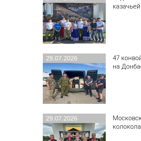
казачьей
47 конво
29.07.2026
на Донба
Московск
29.07.2026
колокола